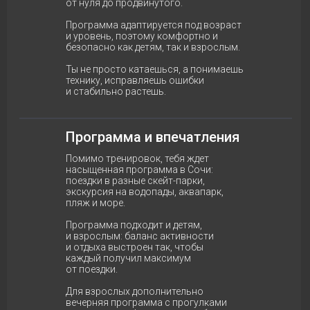
от нуля до продвинутого.
Программа адаптируется под возраст
и уровень, поэтому комфортно и
безопасно как детям, так и взрослым.
Ты не просто катаешься, а понимаешь
технику, исправляешь ошибки
и стабильно растешь.
Программа и впечатления
Помимо тренировок, тебя ждет
насыщенная программа в Сочи:
поездки в разные скейт-парки,
экскурсия на водопады, аквапарк,
пляж и море.
Программа подходит и детям,
и взрослым: баланс активности
и отдыха выстроен так, чтобы
каждый получил максимум
от поездки.
Для взрослых дополнительно
вечерняя программа с прогулками