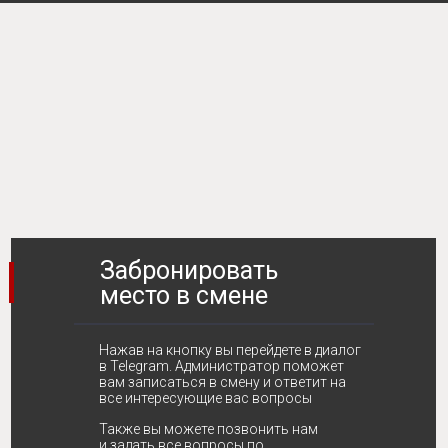
Забронировать
место в смене
Нажав на кнопку вы перейдете в диалог
в Telegram. Администратор поможет
вам записаться в смену и ответит на
все интересующие вас вопросы
Также вы можете позвонить нам
и задать все вопросы по